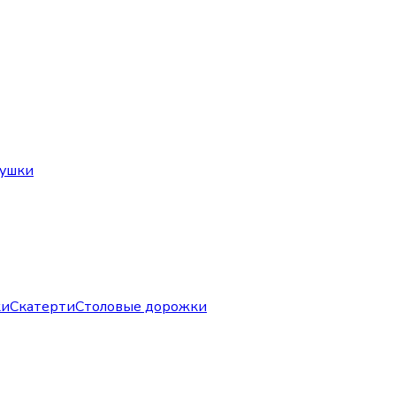
душки
ки
Скатерти
Столовые дорожки