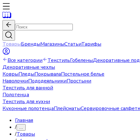
Товары
Бренды
Магазины
Статьи
Тарифы
Все категории
Текстиль
Гобелены
Декоративные по
Декоративные чехлы
Ковры
Пледы
Покрывала
Постельное белье
Наволочки
Пододеяльники
Простыни
Текстиль для ванной
Полотенца
Текстиль для кухни
Кухонные полотенца
Плейсматы
Сервировочные салфет
Главная
/
…
/
Товары