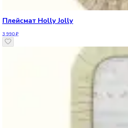
Плейсмат
Holly Jolly
3 990 ₽