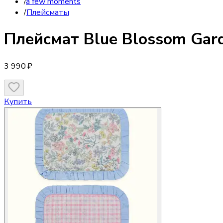
/
a few moments
/
Плейсматы
Плейсмат
Blue Blossom Gar
3 990 ₽
Купить