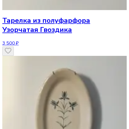
Тарелка
из полуфарфора
Узорчатая Гвоздика
3 500 ₽