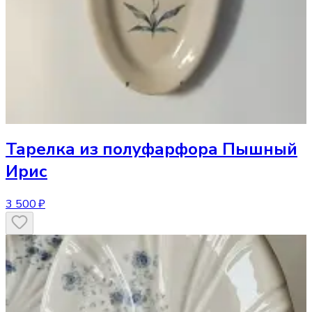
Тарелка
из полуфарфора Пышный
Ирис
3 500 ₽