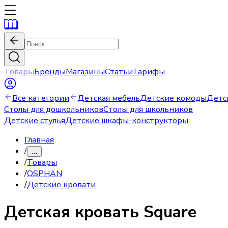
Товары
Бренды
Магазины
Статьи
Тарифы
Все категории
Детская мебель
Детские комоды
Детс
Столы для дошкольников
Столы для школьников
Детские стулья
Детские шкафы-конструкторы
Главная
/
…
/
Товары
/
OSPHAN
/
Детские кровати
Детская кровать
Square