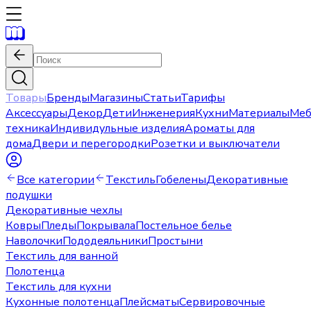
Товары
Бренды
Магазины
Статьи
Тарифы
Аксессуары
Декор
Дети
Инженерия
Кухни
Материалы
Меб
техника
Индивидульные изделия
Ароматы для
дома
Двери и перегородки
Розетки и выключатели
Все категории
Текстиль
Гобелены
Декоративные
подушки
Декоративные чехлы
Ковры
Пледы
Покрывала
Постельное белье
Наволочки
Пододеяльники
Простыни
Текстиль для ванной
Полотенца
Текстиль для кухни
Кухонные полотенца
Плейсматы
Сервировочные