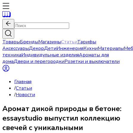
Товары
Бренды
Магазины
Статьи
Тарифы
Аксессуары
Декор
Дети
Инженерия
Кухни
Материалы
Меб
техника
Индивидульные изделия
Ароматы для
дома
Двери и перегородки
Розетки и выключатели
Главная
/
Статьи
/
Новости
Аромат дикой природы в бетоне:
essaystudio выпустил коллекцию
свечей с уникальными