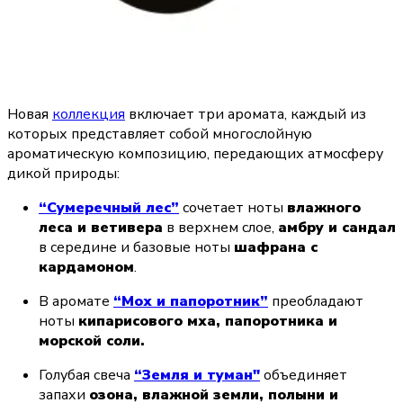
Новая 
коллекция
 включает три аромата, каждый из 
которых представляет собой многослойную 
ароматическую композицию, передающих атмосферу 
дикой природы:
“Сумеречный лес”
 сочетает ноты 
влажного 
леса и ветивера
 в верхнем слое, 
амбру и сандал
в середине и базовые ноты 
шафрана с 
кардамоном
.
В аромате 
“Мох и папоротник”
 преобладают 
ноты 
кипарисового мха, папоротника и 
морской соли.
Голубая свеча 
“Земля и туман"
 объединяет 
запахи 
озона, влажной земли, полыни и 