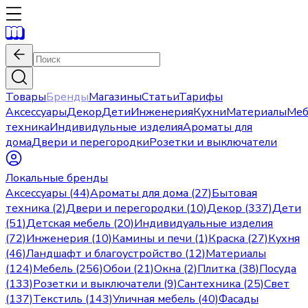
Товары
Бренды
Магазины
Статьи
Тарифы
Аксессуары
Декор
Дети
Инженерия
Кухни
Материалы
Меб
техника
Индивидульные изделия
Ароматы для
дома
Двери и перегородки
Розетки и выключатели
Локальные бренды
Аксессуары (44)
Ароматы для дома (27)
Бытовая
техника (2)
Двери и перегородки (10)
Декор (337)
Дети
(51)
Детская мебель (20)
Индивидуальные изделия
(72)
Инженерия (10)
Камины и печи (1)
Краска (27)
Кухня
(46)
Ландшафт и благоустройство (12)
Материалы
(124)
Мебель (256)
Обои (21)
Окна (2)
Плитка (38)
Посуда
(133)
Розетки и выключатели (9)
Сантехника (25)
Свет
(137)
Текстиль (143)
Уличная мебель (40)
Фасады