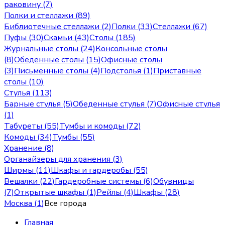
раковину (7)
Полки и стеллажи (89)
Библиотечные стеллажи (2)
Полки (33)
Стеллажи (67)
Пуфы (30)
Скамьи (43)
Столы (185)
Журнальные столы (24)
Консольные столы
(8)
Обеденные столы (15)
Офисные столы
(3)
Письменные столы (4)
Подстолья (1)
Приставные
столы (10)
Стулья (113)
Барные стулья (5)
Обеденные стулья (7)
Офисные стулья
(1)
Табуреты (55)
Тумбы и комоды (72)
Комоды (34)
Тумбы (55)
Хранение (8)
Органайзеры для хранения (3)
Ширмы (11)
Шкафы и гардеробы (55)
Вешалки (22)
Гардеробные системы (6)
Обувницы
(7)
Открытые шкафы (1)
Рейлы (4)
Шкафы (28)
Москва
(
1
)
Все города
Главная