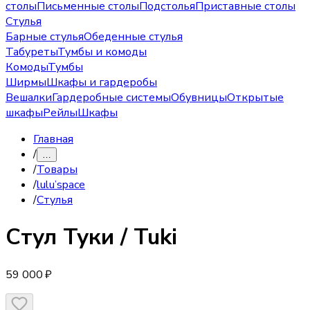
столы
Письменные столы
Подстолья
Приставные столы
Стулья
Барные стулья
Обеденные стулья
Табуреты
Тумбы и комоды
Комоды
Тумбы
Ширмы
Шкафы и гардеробы
Вешалки
Гардеробные системы
Обувницы
Открытые
шкафы
Рейлы
Шкафы
Главная
/
…
/
Товары
/
lulu’space
/
Стулья
Стул
Туки / Tuki
59 000 ₽