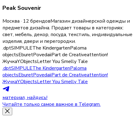
Peak Souvenir
Москва · 12 брендов
Магазин дизайнерской одежды и
предметов дизайна.
Продает товары в категориях:
свет, мебель, декор, посуда, текстиль, индивидуальные
изделия, двери и перегородки
.
.dpt
SIMPULE
The Kindergarten
Paloma
objects
Eburet
Povedaii
Part de Creative
attention!
Жучка
Y.Objects
Letter You
Smelly Tale
.dpt
SIMPULE
The Kindergarten
Paloma
objects
Eburet
Povedaii
Part de Creative
attention!
Жучка
Y.Objects
Letter You
Smelly Tale
материал, найдись!
Читайте только самое важное в Telegram.