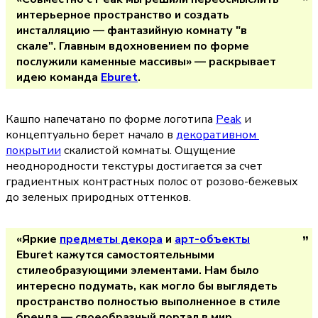
интерьерное пространство и создать 
инсталляцию — фантазийную комнату "в 
скале". Главным вдохновением по форме 
послужили каменные массивы» — раскрывает 
идею команда 
Eburet
.
Кашпо напечатано по форме логотипа 
Peak
 и 
концептуально берет начало в 
декоративном 
покрытии
 скалистой комнаты. Ощущение 
неоднородности текстуры достигается за счет 
градиентных контрастных полос от розово-бежевых 
до зеленых природных оттенков.
«Яркие 
предметы декора
 и 
арт-объекты
Eburet кажутся самостоятельными 
стилеобразующими элементами. Нам было 
интересно подумать, как могло бы выглядеть 
пространство полностью выполненное в стиле 
бренда — своеобразный портал в мир 