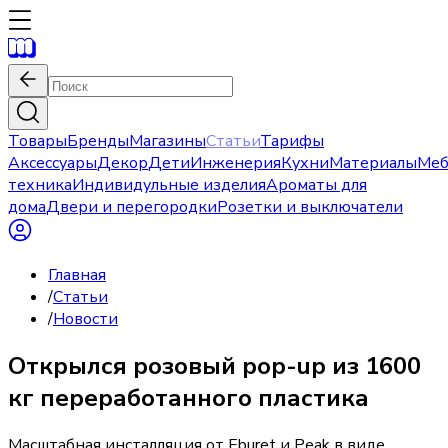
Товары
Бренды
Магазины
Статьи
Тарифы
Аксессуары
Декор
Дети
Инженерия
Кухни
Материалы
Меб
техника
Индивидульные изделия
Ароматы для
дома
Двери и перегородки
Розетки и выключатели
Главная
/
Статьи
/
Новости
Открылся розовый pop-up из 1600
кг переработанного пластика
Масштабная инсталляция от Eburet и Peak в виде