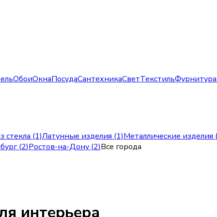
ель
Обои
Окна
Посуда
Сантехника
Свет
Текстиль
Фурнитура
з стекла (1)
Латунные изделия (1)
Металлические изделия 
бург
(
2
)
Ростов-на-Дону
(
2
)
Все города
ля интерьера