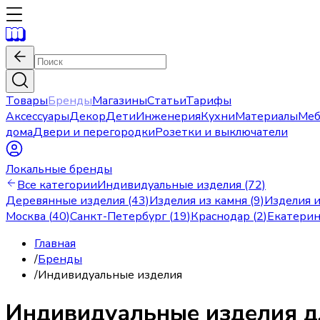
Товары
Бренды
Магазины
Статьи
Тарифы
Аксессуары
Декор
Дети
Инженерия
Кухни
Материалы
Меб
дома
Двери и перегородки
Розетки и выключатели
Локальные бренды
Все категории
Индивидуальные изделия (72)
Деревянные изделия (43)
Изделия из камня (9)
Изделия и
Москва
(
40
)
Санкт-Петербург
(
19
)
Краснодар
(
2
)
Екатерин
Главная
/
Бренды
/
Индивидуальные изделия
Индивидуальные изделия д