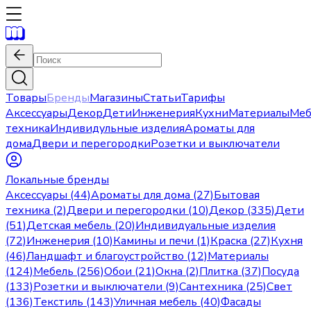
Товары
Бренды
Магазины
Статьи
Тарифы
Аксессуары
Декор
Дети
Инженерия
Кухни
Материалы
Меб
техника
Индивидульные изделия
Ароматы для
дома
Двери и перегородки
Розетки и выключатели
Локальные бренды
Аксессуары (44)
Ароматы для дома (27)
Бытовая
техника (2)
Двери и перегородки (10)
Декор (335)
Дети
(51)
Детская мебель (20)
Индивидуальные изделия
(72)
Инженерия (10)
Камины и печи (1)
Краска (27)
Кухня
(46)
Ландшафт и благоустройство (12)
Материалы
(124)
Мебель (256)
Обои (21)
Окна (2)
Плитка (37)
Посуда
(133)
Розетки и выключатели (9)
Сантехника (25)
Свет
(136)
Текстиль (143)
Уличная мебель (40)
Фасады