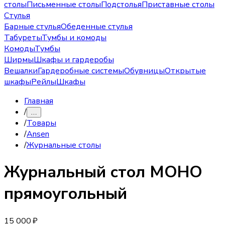
столы
Письменные столы
Подстолья
Приставные столы
Стулья
Барные стулья
Обеденные стулья
Табуреты
Тумбы и комоды
Комоды
Тумбы
Ширмы
Шкафы и гардеробы
Вешалки
Гардеробные системы
Обувницы
Открытые
шкафы
Рейлы
Шкафы
Главная
/
…
/
Товары
/
Ansen
/
Журнальные столы
Журнальный стол
МОНО
прямоугольный
15 000 ₽