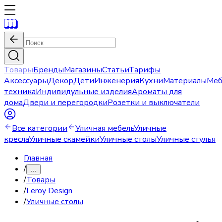
Товары
Бренды
Магазины
Статьи
Тарифы
Аксессуары
Декор
Дети
Инженерия
Кухни
Материалы
Меб
техника
Индивидульные изделия
Ароматы для
дома
Двери и перегородки
Розетки и выключатели
Все категории
Уличная мебель
Уличные
кресла
Уличные скамейки
Уличные столы
Уличные стулья
Главная
/
…
/
Товары
/
Leroy Design
/
Уличные столы