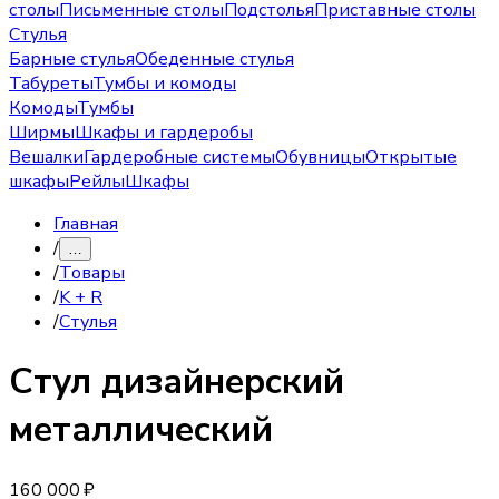
столы
Письменные столы
Подстолья
Приставные столы
Стулья
Барные стулья
Обеденные стулья
Табуреты
Тумбы и комоды
Комоды
Тумбы
Ширмы
Шкафы и гардеробы
Вешалки
Гардеробные системы
Обувницы
Открытые
шкафы
Рейлы
Шкафы
Главная
/
…
/
Товары
/
K + R
/
Стулья
Стул
дизайнерский
металлический
160 000 ₽