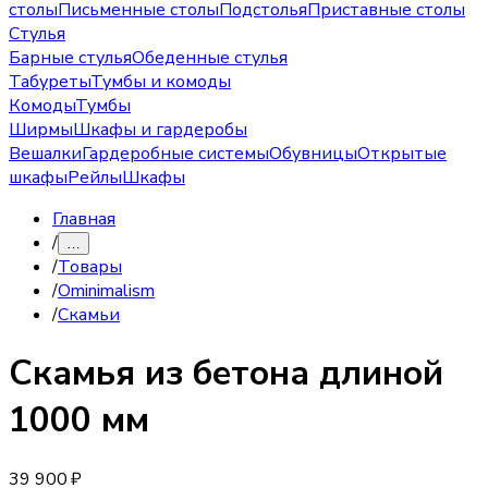
столы
Письменные столы
Подстолья
Приставные столы
Стулья
Барные стулья
Обеденные стулья
Табуреты
Тумбы и комоды
Комоды
Тумбы
Ширмы
Шкафы и гардеробы
Вешалки
Гардеробные системы
Обувницы
Открытые
шкафы
Рейлы
Шкафы
Главная
/
…
/
Товары
/
Ominimalism
/
Скамьи
Скамья
из бетона длиной
1000 мм
39 900 ₽