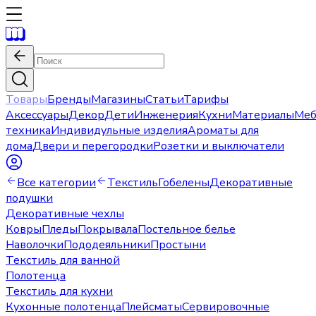
Товары
Бренды
Магазины
Статьи
Тарифы
Аксессуары
Декор
Дети
Инженерия
Кухни
Материалы
Меб
техника
Индивидульные изделия
Ароматы для
дома
Двери и перегородки
Розетки и выключатели
Все категории
Текстиль
Гобелены
Декоративные
подушки
Декоративные чехлы
Ковры
Пледы
Покрывала
Постельное белье
Наволочки
Пододеяльники
Простыни
Текстиль для ванной
Полотенца
Текстиль для кухни
Кухонные полотенца
Плейсматы
Сервировочные