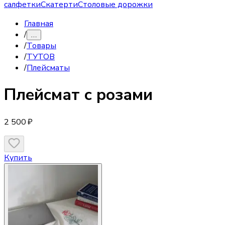
салфетки
Скатерти
Столовые дорожки
Главная
/
…
/
Товары
/
ТУТОВ
/
Плейсматы
Плейсмат
с розами
2 500 ₽
Купить