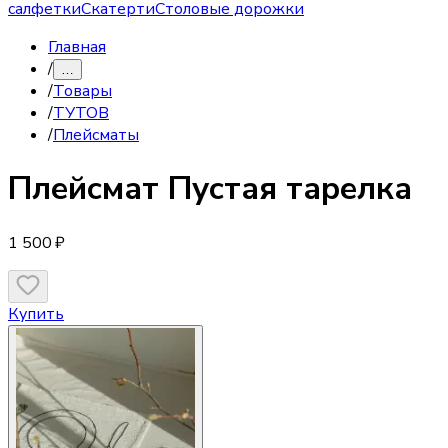
салфетки
Скатерти
Столовые дорожки
Главная
/
…
/
Товары
/
ТУТОВ
/
Плейсматы
Плейсмат
Пустая тарелка
1 500 ₽
Купить