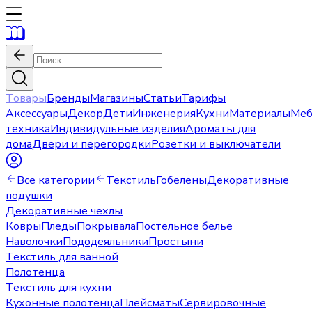
Товары
Бренды
Магазины
Статьи
Тарифы
Аксессуары
Декор
Дети
Инженерия
Кухни
Материалы
Меб
техника
Индивидульные изделия
Ароматы для
дома
Двери и перегородки
Розетки и выключатели
Все категории
Текстиль
Гобелены
Декоративные
подушки
Декоративные чехлы
Ковры
Пледы
Покрывала
Постельное белье
Наволочки
Пододеяльники
Простыни
Текстиль для ванной
Полотенца
Текстиль для кухни
Кухонные полотенца
Плейсматы
Сервировочные