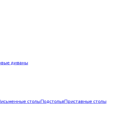
овые диваны
исьменные столы
Подстолья
Приставные столы