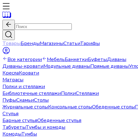
Товары
Бренды
Магазины
Статьи
Тарифы
Все категории
Мебель
Банкетки
Буфеты
Диваны
Диваны-кровати
Модульные диваны
Прямые диваны
Угл
Кресла
Кровати
Матрасы
Полки и стеллажи
Библиотечные стеллажи
Полки
Стеллажи
Пуфы
Скамьи
Столы
Журнальные столы
Консольные столы
Обеденные столы
П
Стулья
Барные стулья
Обеденные стулья
Табуреты
Тумбы и комоды
Комоды
Тумбы