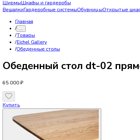
Ширмы
Шкафы и гардеробы
Вешалки
Гардеробные системы
Обувницы
Открытые шка
Главная
/
…
/
Товары
/
Eichel Gallery
/
Обеденные столы
Обеденный стол
dt-02 пря
65 000 ₽
Купить