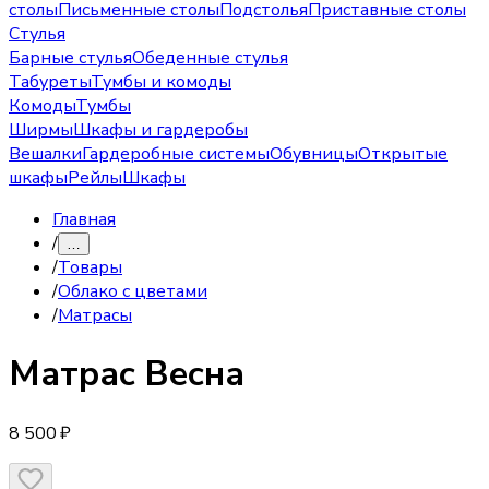
столы
Письменные столы
Подстолья
Приставные столы
Стулья
Барные стулья
Обеденные стулья
Табуреты
Тумбы и комоды
Комоды
Тумбы
Ширмы
Шкафы и гардеробы
Вешалки
Гардеробные системы
Обувницы
Открытые
шкафы
Рейлы
Шкафы
Главная
/
…
/
Товары
/
Облако с цветами
/
Матрасы
Матрас
Весна
8 500 ₽