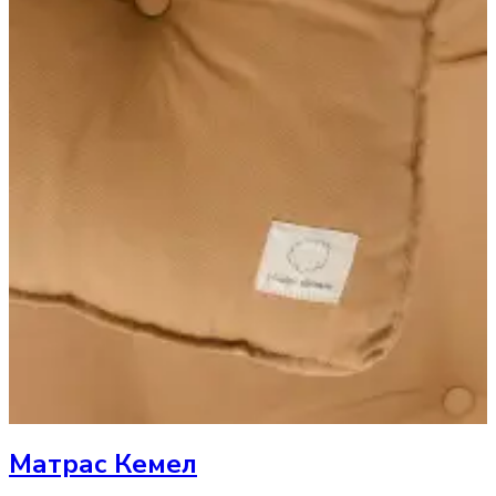
Матрас
Кемел