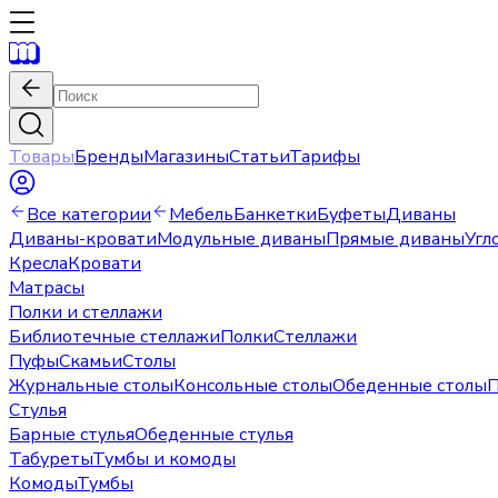
Товары
Бренды
Магазины
Статьи
Тарифы
Все категории
Мебель
Банкетки
Буфеты
Диваны
Диваны-кровати
Модульные диваны
Прямые диваны
Угл
Кресла
Кровати
Матрасы
Полки и стеллажи
Библиотечные стеллажи
Полки
Стеллажи
Пуфы
Скамьи
Столы
Журнальные столы
Консольные столы
Обеденные столы
П
Стулья
Барные стулья
Обеденные стулья
Табуреты
Тумбы и комоды
Комоды
Тумбы