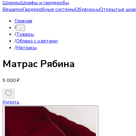
Ширмы
Шкафы и гардеробы
Вешалки
Гардеробные системы
Обувницы
Открытые шка
Главная
/
…
/
Товары
/
Облако с цветами
/
Матрасы
Матрас
Рябина
9 000 ₽
Купить