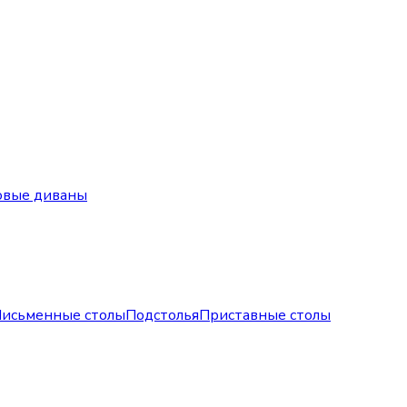
овые диваны
исьменные столы
Подстолья
Приставные столы