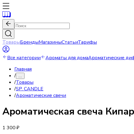
Товары
Бренды
Магазины
Статьи
Тарифы
Все категории
Ароматы для дома
Ароматические ди
Главная
/
…
/
Товары
/
SP. CANDLE
/
Ароматические свечи
Ароматическая свеча
Кипар
1 300 ₽