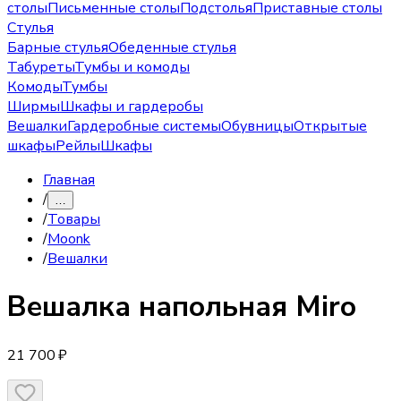
столы
Письменные столы
Подстолья
Приставные столы
Стулья
Барные стулья
Обеденные стулья
Табуреты
Тумбы и комоды
Комоды
Тумбы
Ширмы
Шкафы и гардеробы
Вешалки
Гардеробные системы
Обувницы
Открытые
шкафы
Рейлы
Шкафы
Главная
/
…
/
Товары
/
Moonk
/
Вешалки
Вешалка
напольная Miro
21 700 ₽