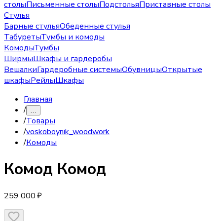
столы
Письменные столы
Подстолья
Приставные столы
Стулья
Барные стулья
Обеденные стулья
Табуреты
Тумбы и комоды
Комоды
Тумбы
Ширмы
Шкафы и гардеробы
Вешалки
Гардеробные системы
Обувницы
Открытые
шкафы
Рейлы
Шкафы
Главная
/
…
/
Товары
/
voskoboynik_woodwork
/
Комоды
Комод
Комод
259 000 ₽