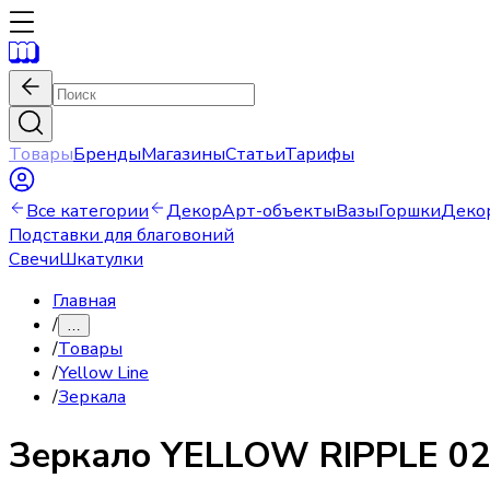
Товары
Бренды
Магазины
Статьи
Тарифы
Все категории
Декор
Арт-объекты
Вазы
Горшки
Деко
Подставки для благовоний
Свечи
Шкатулки
Главная
/
…
/
Товары
/
Yellow Line
/
Зеркала
Зеркало
YELLOW RIPPLE 02