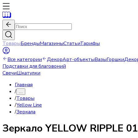
Товары
Бренды
Магазины
Статьи
Тарифы
Все категории
Декор
Арт-объекты
Вазы
Горшки
Деко
Подставки для благовоний
Свечи
Шкатулки
Главная
/
…
/
Товары
/
Yellow Line
/
Зеркала
Зеркало
YELLOW RIPPLE 01