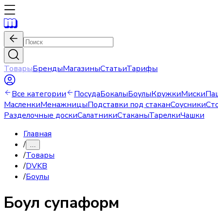
Товары
Бренды
Магазины
Статьи
Тарифы
Все категории
Посуда
Бокалы
Боулы
Кружки
Миски
Па
Масленки
Менажницы
Подставки под стакан
Соусники
Ст
Разделочные доски
Салатники
Стаканы
Тарелки
Чашки
Главная
/
…
/
Товары
/
DVKB
/
Боулы
Боул
супаформ