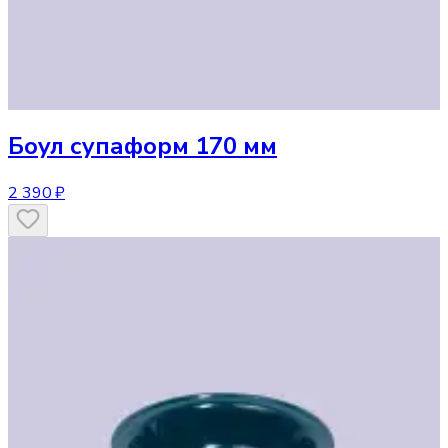
Боул
супаформ 170 мм
2 390 ₽