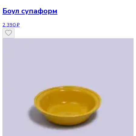
Боул
супаформ
2 390 ₽