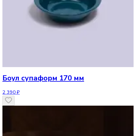
Боул
супаформ 170 мм
2 390 ₽