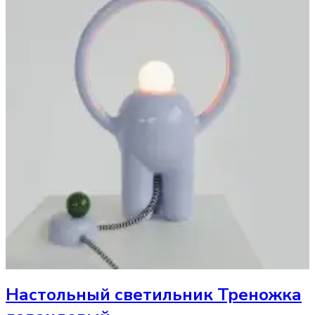
Настольный светильник
Треножка