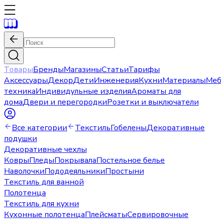
Товары
Бренды
Магазины
Статьи
Тарифы
Аксессуары
Декор
Дети
Инженерия
Кухни
Материалы
Меб
техника
Индивидульные изделия
Ароматы для
дома
Двери и перегородки
Розетки и выключатели
Все категории
Текстиль
Гобелены
Декоративные
подушки
Декоративные чехлы
Ковры
Пледы
Покрывала
Постельное белье
Наволочки
Пододеяльники
Простыни
Текстиль для ванной
Полотенца
Текстиль для кухни
Кухонные полотенца
Плейсматы
Сервировочные