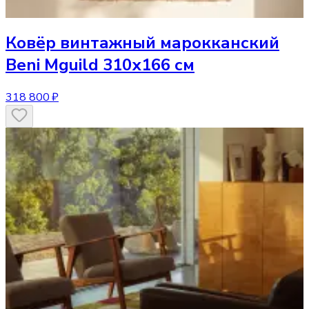
Ковёр
винтажный марокканский
Beni Mguild 310х166 см
318 800 ₽