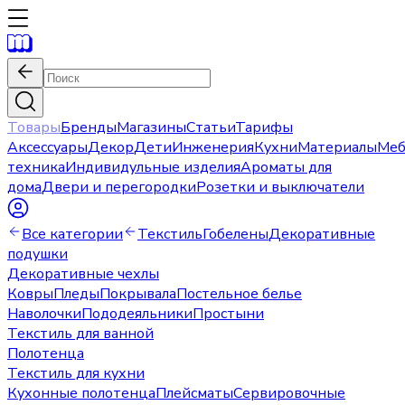
Товары
Бренды
Магазины
Статьи
Тарифы
Аксессуары
Декор
Дети
Инженерия
Кухни
Материалы
Меб
техника
Индивидульные изделия
Ароматы для
дома
Двери и перегородки
Розетки и выключатели
Все категории
Текстиль
Гобелены
Декоративные
подушки
Декоративные чехлы
Ковры
Пледы
Покрывала
Постельное белье
Наволочки
Пододеяльники
Простыни
Текстиль для ванной
Полотенца
Текстиль для кухни
Кухонные полотенца
Плейсматы
Сервировочные