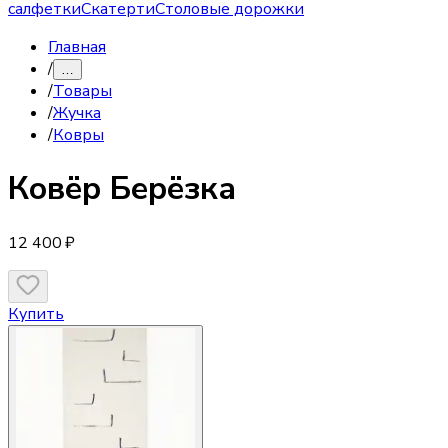
салфетки
Скатерти
Столовые дорожки
Главная
/
…
/
Товары
/
Жучка
/
Ковры
Ковёр
Берёзка
12 400 ₽
Купить