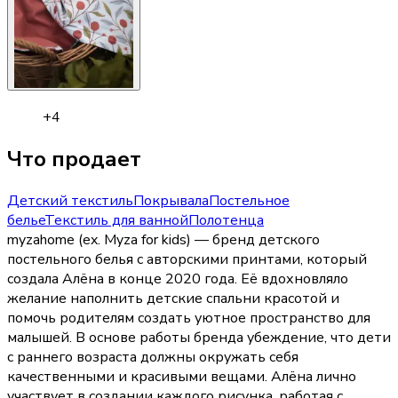
+
4
Что продает
Детский текстиль
Покрывала
Постельное
белье
Текстиль для ванной
Полотенца
myzahome (ex. Myza for kids) — бренд детского
постельного белья с авторскими принтами, который
создала Алёна в конце 2020 года. Её вдохновляло
желание наполнить детские спальни красотой и
помочь родителям создать уютное пространство для
малышей. В основе работы бренда убеждение, что дети
с раннего возраста должны окружать себя
качественными и красивыми вещами. Алёна лично
участвует в создании каждого рисунка, работая с