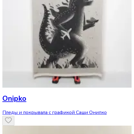
Onipko
Пледы и покрывала с графикой Саши Онипко