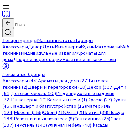
Товары
Бренды
Магазины
Статьи
Тарифы
Аксессуары
Декор
Дети
Инженерия
Кухни
Материалы
Меб
техника
Индивидульные изделия
Ароматы для
дома
Двери и перегородки
Розетки и выключатели
Локальные бренды
Аксессуары (44)
Ароматы для дома (27)
Бытовая
техника (2)
Двери и перегородки (10)
Декор (337)
Дети
(51)
Детская мебель (20)
Индивидуальные изделия
(72)
Инженерия (10)
Камины и печи (1)
Краска (27)
Кухня
(46)
Ландшафт и благоустройство (12)
Материалы
(124)
Мебель (256)
Обои (21)
Окна (2)
Плитка (38)
Посуда
(133)
Розетки и выключатели (9)
Сантехника (25)
Свет
(137)
Текстиль (143)
Уличная мебель (40)
Фасады