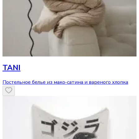
TANI
Постельное белье из мако-сатина и вареного хлопка