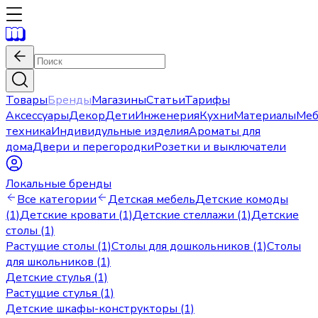
Товары
Бренды
Магазины
Статьи
Тарифы
Аксессуары
Декор
Дети
Инженерия
Кухни
Материалы
Меб
техника
Индивидульные изделия
Ароматы для
дома
Двери и перегородки
Розетки и выключатели
Локальные бренды
Все категории
Детская мебель
Детские комоды
(1)
Детские кровати (1)
Детские стеллажи (1)
Детские
столы (1)
Растущие столы (1)
Столы для дошкольников (1)
Столы
для школьников (1)
Детские стулья (1)
Растущие стулья (1)
Детские шкафы-конструкторы (1)