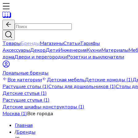
Товары
Бренды
Магазины
Статьи
Тарифы
Аксессуары
Декор
Дети
Инженерия
Кухни
Материалы
Меб
дома
Двери и перегородки
Розетки и выключатели
Локальные бренды
Все категории
Детская мебель
Детские комоды (1)
Де
Растущие столы (1)
Столы для дошкольников (1)
Столы дл
Детские стулья (1)
Растущие стулья (1)
Детские шкафы-конструкторы (1)
Москва
(
1
)
Все города
Главная
/
Бренды