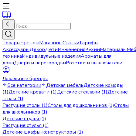
Товары
Бренды
Магазины
Статьи
Тарифы
Аксессуары
Декор
Дети
Инженерия
Кухни
Материалы
Меб
техника
Индивидульные изделия
Ароматы для
дома
Двери и перегородки
Розетки и выключатели
Локальные бренды
Все категории
Детская мебель
Детские комоды
(1)
Детские кровати (1)
Детские стеллажи (1)
Детские
столы (1)
Растущие столы (1)
Столы для дошкольников (1)
Столы
для школьников (1)
Детские стулья (1)
Растущие стулья (1)
Детские шкафы-конструкторы (1)