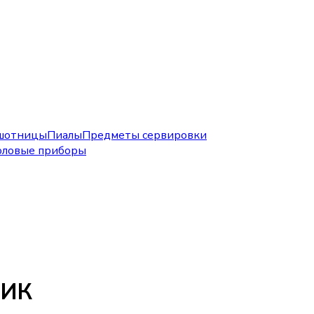
шотницы
Пиалы
Предметы сервировки
оловые приборы
ИК