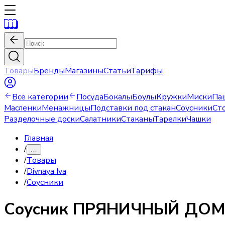
Товары
Бренды
Магазины
Статьи
Тарифы
Все категории
Посуда
Бокалы
Боулы
Кружки
Миски
Па
Масленки
Менажницы
Подставки под стакан
Соусники
Ст
Разделочные доски
Салатники
Стаканы
Тарелки
Чашки
Главная
/
…
/
Товары
/
Divnaya Iva
/
Соусники
Соусник
ПРЯНИЧНЫЙ ДОМ