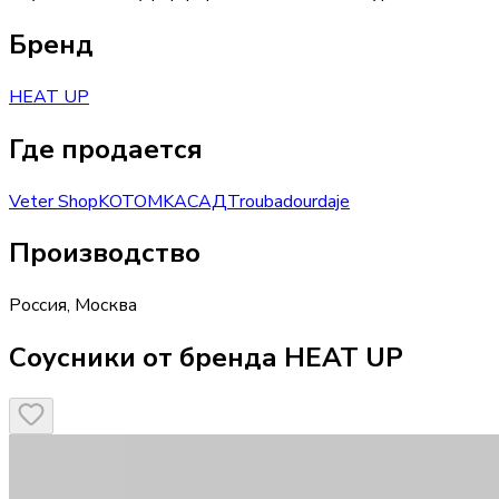
Бренд
HEAT UP
Где продается
Veter Shop
KOTOMKA
САД
Troubadour
daje
Производство
Россия
,
Москва
Соусники от бренда HEAT UP