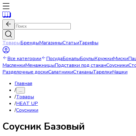
Товары
Бренды
Магазины
Статьи
Тарифы
Все категории
Посуда
Бокалы
Боулы
Кружки
Миски
Па
Масленки
Менажницы
Подставки под стакан
Соусники
Ст
Разделочные доски
Салатники
Стаканы
Тарелки
Чашки
Главная
/
…
/
Товары
/
HEAT UP
/
Соусники
Соусник
Базовый