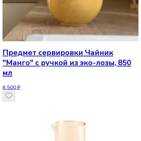
Предмет сервировки
Чайник
"Манго" с ручкой из эко-лозы, 850
мл
8 500 ₽