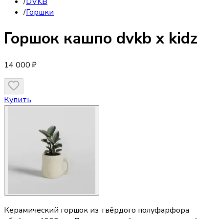
/
DVKB
/
Горшки
Горшок
кашпо dvkb x kidz
14 000 ₽
Купить
Керамический горшок из твёрдого полуфарфора