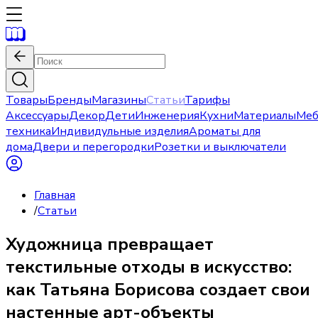
Товары
Бренды
Магазины
Статьи
Тарифы
Аксессуары
Декор
Дети
Инженерия
Кухни
Материалы
Меб
техника
Индивидульные изделия
Ароматы для
дома
Двери и перегородки
Розетки и выключатели
Главная
/
Статьи
Художница превращает
текстильные отходы в искусство:
как Татьяна Борисова создает свои
настенные арт-объекты