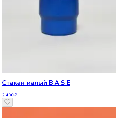
Стакан
малый B A S E
2 400 ₽