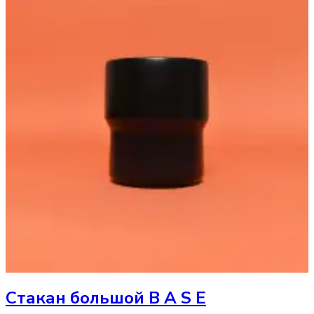
Стакан
большой B A S E