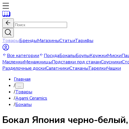
Товары
Бренды
Магазины
Статьи
Тарифы
Все категории
Посуда
Бокалы
Боулы
Кружки
Миски
Па
Масленки
Менажницы
Подставки под стакан
Соусники
Ст
Разделочные доски
Салатники
Стаканы
Тарелки
Чашки
Главная
/
…
/
Товары
/
Agami Ceramics
/
Бокалы
Бокал
Япония черно-белый,