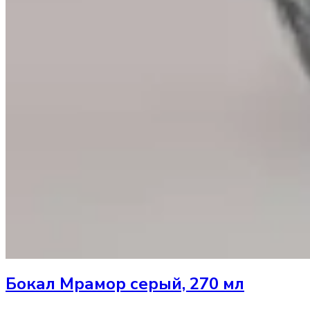
Бокал
Мрамор серый, 270 мл