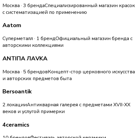
Москва · 3 бренда
Специализированный магазин красок
с систематизацией по применению
Aatom
Суперметалл · 1 бренд
Официальный магазин бренда с
авторскими коллекциями
ANTIПА ЛАVKA
Москва · 5 брендов
Концепт-стор церковного искусства
и авторских предметов быта
Bersoantik
2 локации
Антикварная галерея с предметами XVII-XX
веков и услугой примерки
4ceramics
10 брендов
Фестиваль авторской керамики