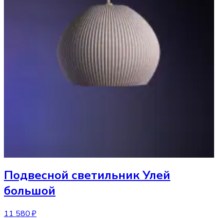
Подвесной светильник
Улей
большой
11 580 ₽