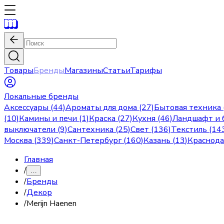
Товары
Бренды
Магазины
Статьи
Тарифы
Локальные бренды
Аксессуары (44)
Ароматы для дома (27)
Бытовая техника 
(10)
Камины и печи (1)
Краска (27)
Кухня (46)
Ландшафт и б
выключатели (9)
Сантехника (25)
Свет (136)
Текстиль (14
Москва
(
339
)
Санкт-Петербург
(
160
)
Казань
(
13
)
Краснод
Главная
/
…
/
Бренды
/
Декор
/
Merijn Haenen