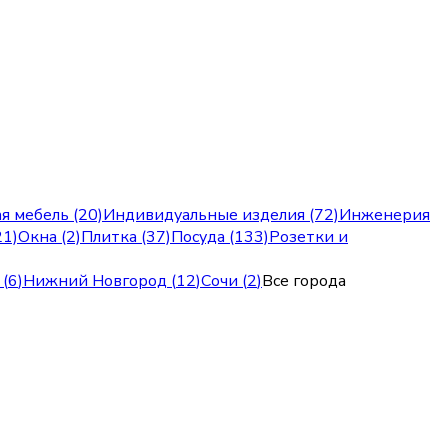
я мебель (20)
Индивидуальные изделия (72)
Инженерия
21)
Окна (2)
Плитка (37)
Посуда (133)
Розетки и
(
6
)
Нижний Новгород
(
12
)
Сочи
(
2
)
Все города