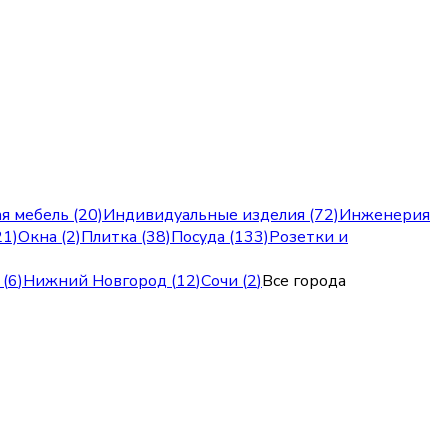
я мебель (20)
Индивидуальные изделия (72)
Инженерия
21)
Окна (2)
Плитка (38)
Посуда (133)
Розетки и
(
6
)
Нижний Новгород
(
12
)
Сочи
(
2
)
Все города