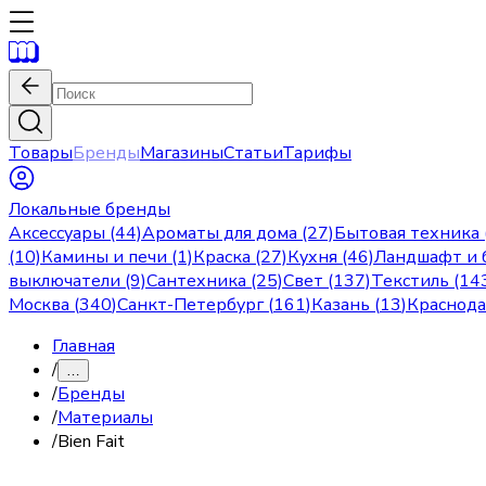
Товары
Бренды
Магазины
Статьи
Тарифы
Локальные бренды
Аксессуары (44)
Ароматы для дома (27)
Бытовая техника 
(10)
Камины и печи (1)
Краска (27)
Кухня (46)
Ландшафт и б
выключатели (9)
Сантехника (25)
Свет (137)
Текстиль (14
Москва
(
340
)
Санкт-Петербург
(
161
)
Казань
(
13
)
Краснод
Главная
/
…
/
Бренды
/
Материалы
/
Bien Fait