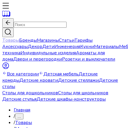
Товары
Бренды
Магазины
Статьи
Тарифы
Аксессуары
Декор
Дети
Инженерия
Кухни
Материалы
Меб
техника
Индивидульные изделия
Ароматы для
дома
Двери и перегородки
Розетки и выключатели
Все категории
Детская мебель
Детские
комоды
Детские кровати
Детские стеллажи
Детские
столы
Столы для дошкольников
Столы для школьников
Детские стулья
Детские шкафы-конструкторы
Главная
/
…
/
Товары