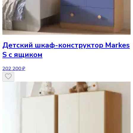
Детский шкаф-конструктор
Markes
S с ящиком
202 200 ₽