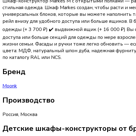
Шкаф-конструктор Markes M с открытыми полками — раст
стильная одежда. Шкаф Markes создан, чтобы расти и ме
универсальных блоков, которые вы можете наполнить так
рейл внизу для удобного доступа или больше ящиков. В б
одежды (+ 3 700 ₽) ✔️ выдвижной ящик (+ 16 000 ₽) Вы 
доступа или больше секций для одежды по мере взросл
жизни семьи. Фасады и ручки тоже легко обновить — ес
цвета: МДФ, натуральный шпон дуба, надежная фурниту
по каталогу RAL или NCS.
Бренд
Moonk
Производство
Россия
,
Москва
Детские шкафы-конструкторы от б