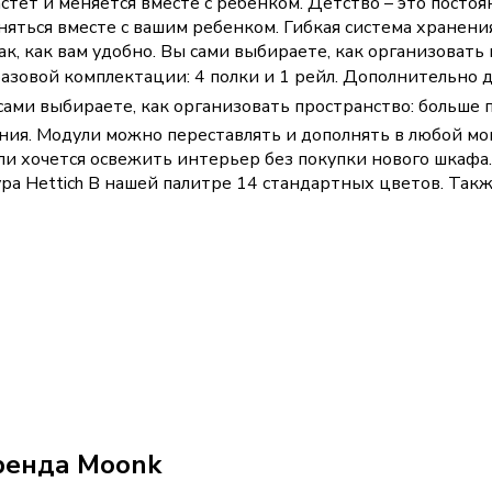
ет и меняется вместе с ребенком. Детство – это постоян
няться вместе с вашим ребенком. Гибкая система хранени
, как вам удобно. Вы сами выбираете, как организовать 
азовой комплектации: 4 полки и 1 рейл. Дополнительно дос
сами выбираете, как организовать пространство: больше п
ения. Модули можно переставлять и дополнять в любой м
ли хочется освежить интерьер без покупки нового шкафа.
ра Hettich В нашей палитре 14 стандартных цветов. Так
ренда Moonk