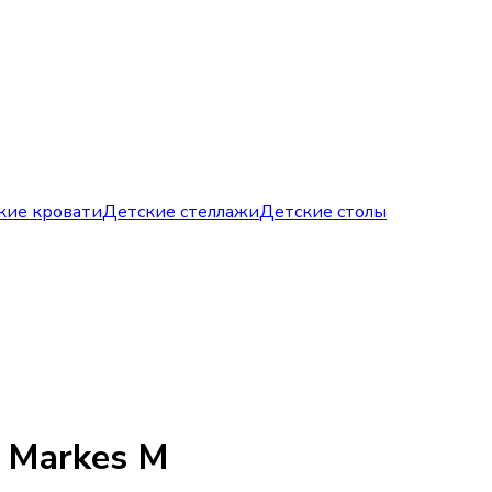
кие кровати
Детские стеллажи
Детские столы
Markes M