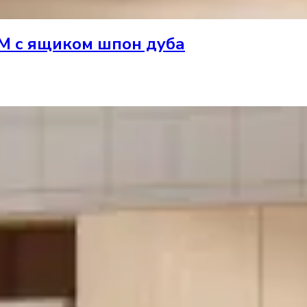
 M с ящиком шпон дуба