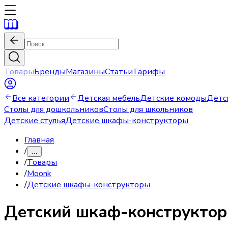
Товары
Бренды
Магазины
Статьи
Тарифы
Все категории
Детская мебель
Детские комоды
Детс
Столы для дошкольников
Столы для школьников
Детские стулья
Детские шкафы-конструкторы
Главная
/
…
/
Товары
/
Moonk
/
Детские шкафы-конструкторы
Детский шкаф-конструктор