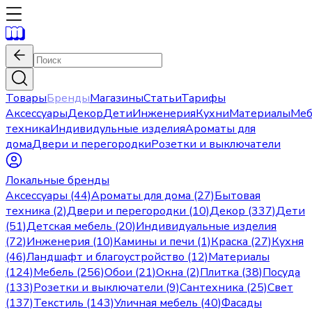
Товары
Бренды
Магазины
Статьи
Тарифы
Аксессуары
Декор
Дети
Инженерия
Кухни
Материалы
Меб
техника
Индивидульные изделия
Ароматы для
дома
Двери и перегородки
Розетки и выключатели
Локальные бренды
Аксессуары (44)
Ароматы для дома (27)
Бытовая
техника (2)
Двери и перегородки (10)
Декор (337)
Дети
(51)
Детская мебель (20)
Индивидуальные изделия
(72)
Инженерия (10)
Камины и печи (1)
Краска (27)
Кухня
(46)
Ландшафт и благоустройство (12)
Материалы
(124)
Мебель (256)
Обои (21)
Окна (2)
Плитка (38)
Посуда
(133)
Розетки и выключатели (9)
Сантехника (25)
Свет
(137)
Текстиль (143)
Уличная мебель (40)
Фасады