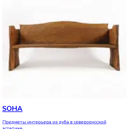
SOHA
Предметы интерьера из дуба в северорусской
эстетике