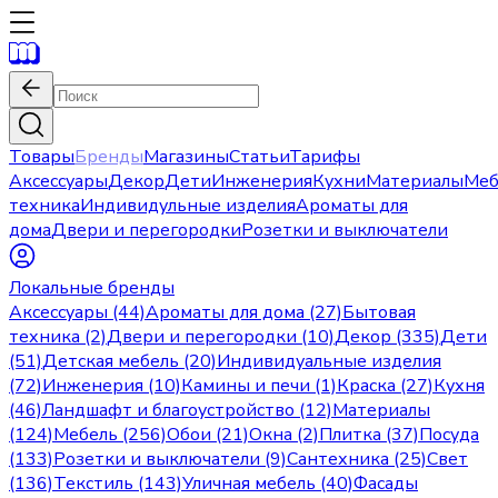
Товары
Бренды
Магазины
Статьи
Тарифы
Аксессуары
Декор
Дети
Инженерия
Кухни
Материалы
Меб
техника
Индивидульные изделия
Ароматы для
дома
Двери и перегородки
Розетки и выключатели
Локальные бренды
Аксессуары (44)
Ароматы для дома (27)
Бытовая
техника (2)
Двери и перегородки (10)
Декор (335)
Дети
(51)
Детская мебель (20)
Индивидуальные изделия
(72)
Инженерия (10)
Камины и печи (1)
Краска (27)
Кухня
(46)
Ландшафт и благоустройство (12)
Материалы
(124)
Мебель (256)
Обои (21)
Окна (2)
Плитка (37)
Посуда
(133)
Розетки и выключатели (9)
Сантехника (25)
Свет
(136)
Текстиль (143)
Уличная мебель (40)
Фасады