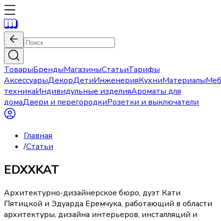
Товары
Бренды
Магазины
Статьи
Тарифы
Аксессуары
Декор
Дети
Инженерия
Кухни
Материалы
Меб
техника
Индивидульные изделия
Ароматы для
дома
Двери и перегородки
Розетки и выключатели
Главная
/
Статьи
EDXXKAT
Архитектурно-дизайнерское бюро, дуэт Кати
Пятицкой и Эдуарда Еремчука, работающий в области
архитектуры, дизайна интерьеров, инсталляций и